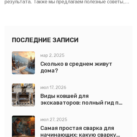
результата. Также мы предлагаем полезные советы,
как улучшить качество смеси, и рассказываем о
популярных ошибках, которые следует избегать при
замесе. Независимо от цели использования – будь то
заливка фундамента или создание дорожек в саду –
ПОСЛЕДНИЕ ЗАПИСИ
точность расчетов обеспечит надежность и качество
мар 2, 2025
конструкции.
Сколько в среднем живут
дома?
июл 17, 2026
Виды ковшей для
экскаваторов: полный гид по
типам, размерам и выбору
июл 27, 2025
Самая простая сварка для
начинающих: какую сварку