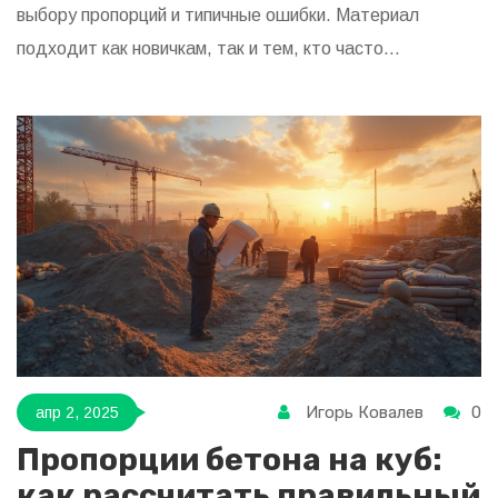
выбору пропорций и типичные ошибки. Материал
подходит как новичкам, так и тем, кто часто
сталкивается со строительными задачами. Приведены
полезные лайфхаки, чтобы бетон получился крепким, а
расходы не вышли из-под контроля. Читатель узнает,
как делать расчёты быстро, без лишней головной боли.
Игорь Ковалев
0
апр 2, 2025
Пропорции бетона на куб:
как рассчитать правильный