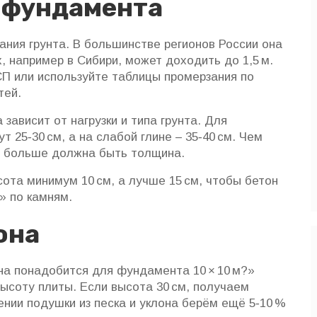
 фундамента
ния грунта. В большинстве регионов России она
х, например в Сибири, может доходить до 1,5 м.
П или используйте таблицы промерзания по
тей.
ависит от нагрузки и типа грунта. Для
 25‑30 см, а на слабой глине – 35‑40 см. Чем
м больше должна быть толщина.
сота минимум 10 см, а лучше 15 см, чтобы бетон
» по камням.
она
на понадобится для фундамента 10 × 10 м?»
ысоту плиты. Если высота 30 см, получаем
авлении подушки из песка и уклона берём ещё 5‑10 %