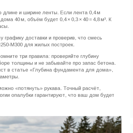
 длине и ширине ленты. Если лента 0,4 м
ма 40 м, объём будет 0,4 × 0,3 × 40 = 4,8 м³. К
асы.
у графику доставки и проверив, что смесь
250‑М300 для жилых построек.
омните три правила: проверяйте глубину
боре толщины и не забывайте про запас бетона.
ист в статье «Глубина фундамента для дома»,
раметры.
можно «потянуть» рукава. Точный расчёт,
гии опалубки гарантируют, что ваш дом будет