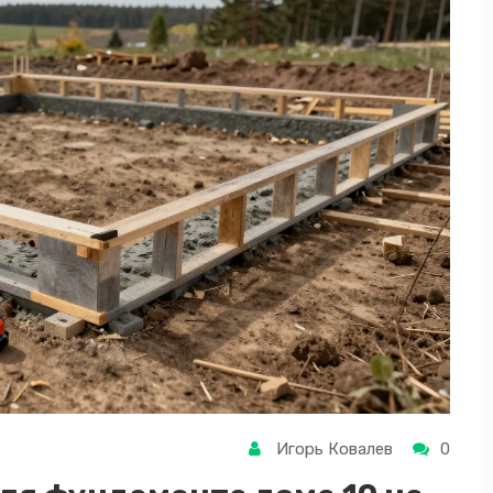
Игорь Ковалев
0