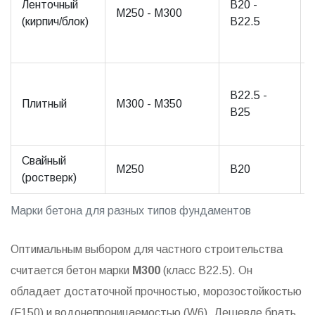
Ленточный
B20 -
M250 - M300
(кирпич/блок)
B22.5
B22.5 -
Плитный
M300 - M350
B25
Свайный
M250
B20
(ростверк)
Марки бетона для разных типов фундаментов
Оптимальным выбором для частного строительства
считается бетон марки
M300
(класс B22.5). Он
обладает достаточной прочностью, морозостойкостью
(F150) и водонепроницаемостью (W6). Дешевле брать