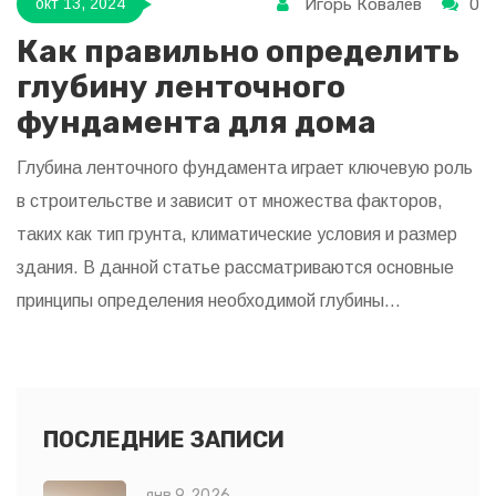
Игорь Ковалев
0
окт 13, 2024
Как правильно определить
глубину ленточного
фундамента для дома
Глубина ленточного фундамента играет ключевую роль
в строительстве и зависит от множества факторов,
таких как тип грунта, климатические условия и размер
здания. В данной статье рассматриваются основные
принципы определения необходимой глубины
фундамента, а также полезные советы по его расчёту и
заложению. Узнайте, почему качественно выполненный
фундамент — это залог долговечности вашего дома.
Важность точных данных на каждом этапе
ПОСЛЕДНИЕ ЗАПИСИ
строительства невозможно переоценить.
янв 9, 2026