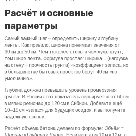
Расчёт и основные
параметры
Самый важный шаг – определить ширину и глубину
ленты. Как правило, ширина принимает значения от
30 см до 50 см. Чем тяжёлее стены и чем хуже грунт,
тем шире лента. Формула простая: ширина = (нагрузка
на стену ÷ прочность грунта) × коэффициент запаса, но
в большинстве бытовых проектов берут 40 см «по
умолчанию».
Глубина должна превышать уровень промерзания
грунта. В России этот показатель варьируется от 60 см
в мягких регионах до 120 см в Сибири. Добавьте ещё
10–15 см «запас» для будущих осадок, и вы получите
надёжную основу.
Расчёт объёма бетона делаем по формуле:
Объём =
Ширина × Глубина × Длина
. Если ваш дом 10 м × 12 м, а