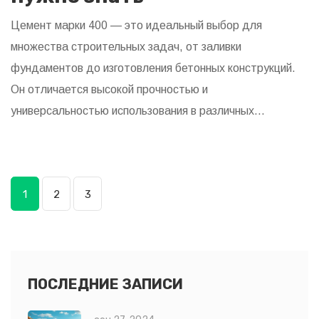
Цемент марки 400 — это идеальный выбор для
множества строительных задач, от заливки
фундаментов до изготовления бетонных конструкций.
Он отличается высокой прочностью и
универсальностью использования в различных
климатических условиях. Этот цемент идеально
подходит для частного строительства благодаря
оптимальному соотношению цены и качества. В статье
1
2
3
рассмотрим свойства, применение и преимущества
цемента 400. Также поделимся полезными советами по
его выбору и хранению.
ПОСЛЕДНИЕ ЗАПИСИ