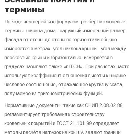
термины
Прежде чем перейти к формулам, разберём ключевые
термины.
ширина дома
- наружный измеренный размер
фасада от стены до стены по горизонтали
обычно
измеряется в метрах.
угол наклона крыши
- угол между
плоскостью крыши и горизонталью, измеряется в
градусах
называют также «пITCH». При расчётах часто
используют
коэффициент отношения высоты к ширине
-
числовое соотношение, отражающее крутизну ската
,
получаемое из тригонометрических функций.
Нормативные документы, такие как
СНИП 2.08.02‑89
регламентирует требования к строительству
кровельных покрытий
и
ГОСТ 21.101‑99
определяет
методы расчёта нагрузок на крышу
, задают границы