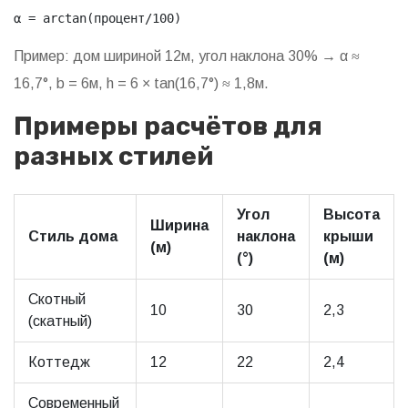
α = arctan(процент/100)
Пример: дом шириной 12м, угол наклона 30% → α ≈
16,7°, b = 6м, h = 6 × tan(16,7°) ≈ 1,8м.
Примеры расчётов для
разных стилей
Угол
Высота
Ширина
Стиль дома
наклона
крыши
(м)
(°)
(м)
Скотный
10
30
2,3
(скатный)
Коттедж
12
22
2,4
Современный