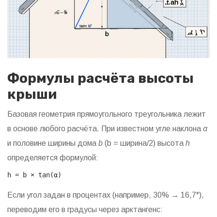
Формулы расчёта высоты
крыши
Базовая геометрия прямоугольного треугольника лежит
в основе любого расчёта. При известном угле наклона
α
и половине ширины дома
b
(b = ширина/2) высота
h
определяется формулой:
h = b × tan(α)
Если угол задан в процентах (например, 30% → 16,7°),
переводим его в градусы через арктангенс: