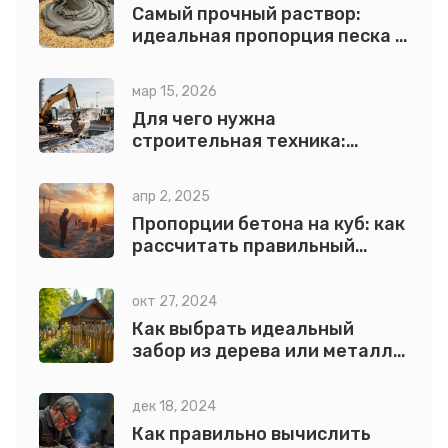
Самый прочный раствор:
идеальная пропорция песка и
цемента для бетона
мар 15, 2026
Для чего нужна
строительная техника:
основные задачи и почему
без неё невозможно
апр 2, 2025
современное строительство
Пропорции бетона на куб: как
рассчитать правильный
состав
окт 27, 2024
Как выбрать идеальный
забор из дерева или металла
для вашего участка?
дек 18, 2024
Как правильно вычислить