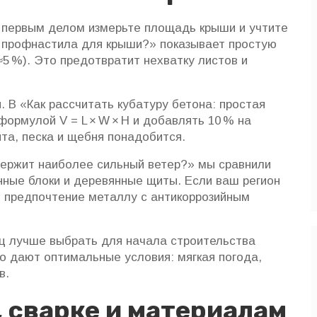
, первым делом измерьте площадь крыши и учтите
о профнастила для крыши?» показывает простую
5 %). Это предотвратит нехватку листов и
 В «Как рассчитать кубатуру бетона: простая
ормулой V = L × W × H и добавлять 10 % на
нта, песка и щебня понадобится.
держит наиболее сильный ветер?» мы сравнили
нные блоки и деревянные щиты. Если ваш регион
ь предпочтение металлу с антикоррозийным
ц лучше выбрать для начала строительства
то дают оптимальные условия: мягкая погода,
в.
, сварке и материалам