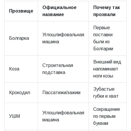
Официальное
Почему так
Прозвище
название
прозвали
Первые
Углошлифовальная
поставки
Болгарка
машина
были из
Болгарии
Внешний вид
Строительная
Коза
напоминает
подставка
ноги козы
Зубастые
Крокодил
Пассатижи/зажим
губки и хват
Сокращение
Углошлифовальная
УШМ
по первым
машина
буквам