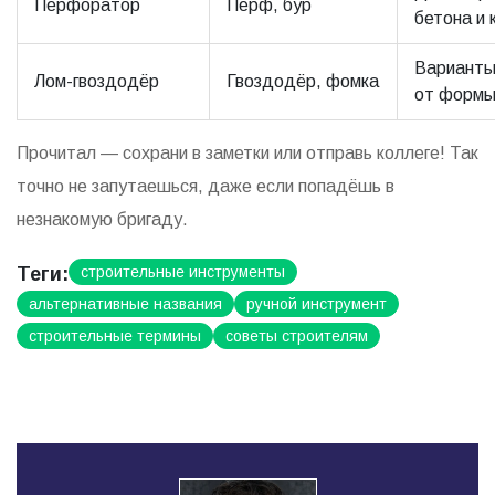
Перфоратор
Перф, бур
бетона и 
Варианты
Лом-гвоздодёр
Гвоздодёр, фомка
от форм
Прочитал — сохрани в заметки или отправь коллеге! Так
точно не запутаешься, даже если попадёшь в
незнакомую бригаду.
Теги:
строительные инструменты
альтернативные названия
ручной инструмент
строительные термины
советы строителям