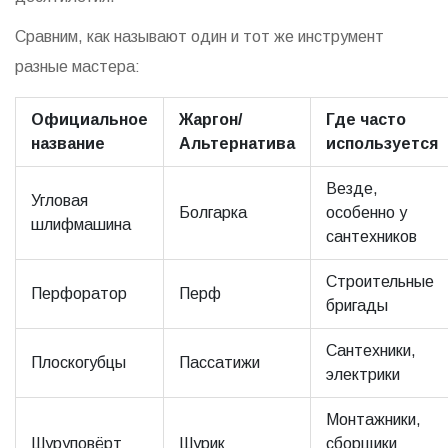
Сравним, как называют один и тот же инструмент
разные мастера:
Официальное
Жаргон/
Где часто
название
Альтернатива
используется
Везде,
Угловая
Болгарка
особенно у
шлифмашина
сантехников
Строительные
Перфоратор
Перф
бригады
Сантехники,
Плоскогубцы
Пассатижи
электрики
Монтажники,
Шуруповёрт
Шурик
сборщики