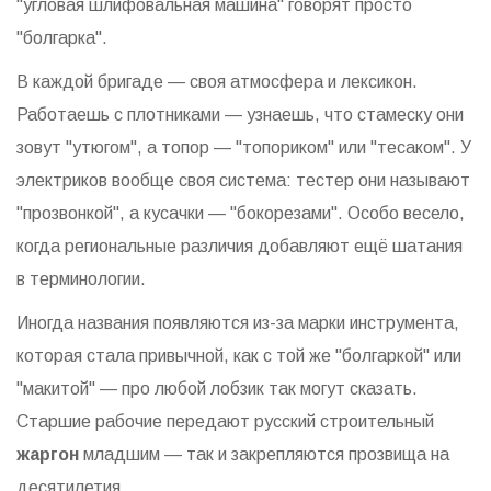
"угловая шлифовальная машина" говорят просто
"болгарка".
В каждой бригаде — своя атмосфера и лексикон.
Работаешь с плотниками — узнаешь, что стамеску они
зовут "утюгом", а топор — "топориком" или "тесаком". У
электриков вообще своя система: тестер они называют
"прозвонкой", а кусачки — "бокорезами". Особо весело,
когда региональные различия добавляют ещё шатания
в терминологии.
Иногда названия появляются из-за марки инструмента,
которая стала привычной, как с той же "болгаркой" или
"макитой" — про любой лобзик так могут сказать.
Старшие рабочие передают русский строительный
жаргон
младшим — так и закрепляются прозвища на
десятилетия.