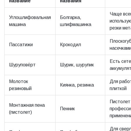
название
названия
Чаще все
Углошлифовальная
Болгарка,
использу
машина
шлифмашинка
резки ме
Плоскогу
Пассатижи
Крокодил
насечкам
Есть сет
Шуруповёрт
Шурик, шурупик
аккумуля
Молоток
Для рабо
Киянка, резинка
резиновый
плиткой
Пистолет
Монтажная пена
Пенник
професси
(пистолет)
применен
Для свер