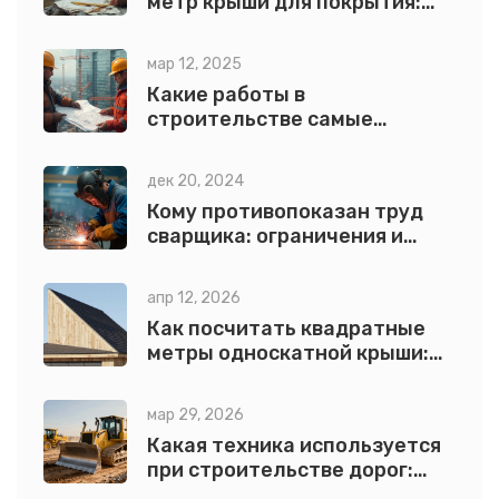
метр крыши для покрытия:
пошаговая инструкция и
примеры
мар 12, 2025
Какие работы в
строительстве самые
дорогие?
дек 20, 2024
Кому противопоказан труд
сварщика: ограничения и
советы
апр 12, 2026
Как посчитать квадратные
метры односкатной крыши:
пошаговый расчет
мар 29, 2026
Какая техника используется
при строительстве дорог:
полный гид по механизации