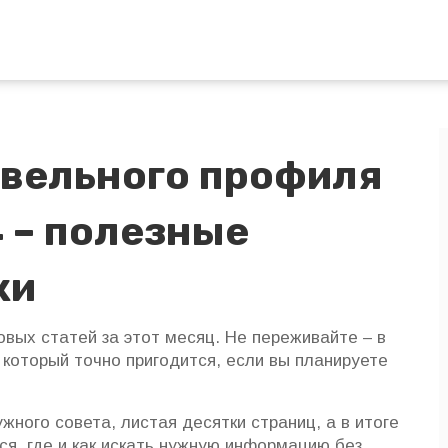
овельного профиля
4 – полезные
ки
овых статей за этот месяц. Не переживайте – в
 который точно пригодится, если вы планируете
ужного совета, листая десятки страниц, а в итоге
ся, где и как искать нужную информацию без