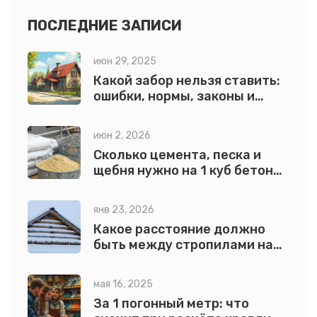
рассматриваются ключевые моменты, которые влияют
на продолжительность строительства дома.
ПОСЛЕДНИЕ ЗАПИСИ
июн 29, 2025
Какой забор нельзя ставить:
ошибки, нормы, законы и
советы для частного дома
июн 2, 2026
Сколько цемента, песка и
щебня нужно на 1 куб бетона:
точный расчет по маркам
янв 23, 2026
Какое расстояние должно
быть между стропилами на
односкатной крыше: точные
нормы и расчеты
мая 16, 2025
За 1 погонный метр: что