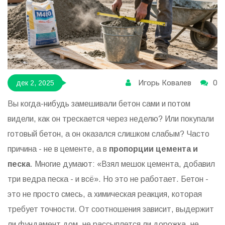
Игорь Ковалев
0
дек 2, 2025
Вы когда-нибудь замешивали бетон сами и потом
видели, как он трескается через неделю? Или покупали
готовый бетон, а он оказался слишком слабым? Часто
причина - не в цементе, а в
пропорции цемента и
песка
. Многие думают: «Взял мешок цемента, добавил
три ведра песка - и всё». Но это не работает. Бетон -
это не просто смесь, а химическая реакция, которая
требует точности. От соотношения зависит, выдержит
ли фундамент дом, не рассыплется ли дорожка, не