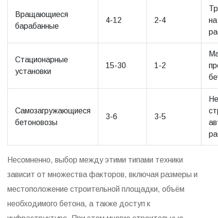
Тр
Вращающиеся
4-12
2-4
на
барабанные
ра
Ма
Стационарные
15-30
1-2
пр
установки
бе
Не
Самозагружающиеся
ст
3-6
3-5
бетоновозы
ав
ра
Несомненно, выбор между этими типами техники
зависит от множества факторов, включая размеры и
местоположение строительной площадки, объём
необходимого бетона, а также доступ к