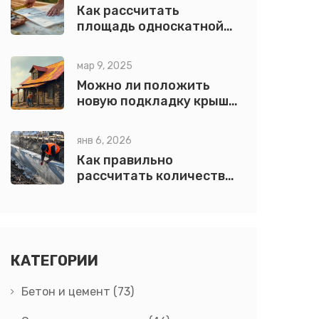
Как рассчитать
площадь односкатной
крыши 12х16
мар 9, 2025
Можно ли положить
новую подкладку крыши
поверх старой?
янв 6, 2026
Как правильно
рассчитать количество
бетона на фундамент:
точная формула и
практические советы
КАТЕГОРИИ
Бетон и цемент
(73)