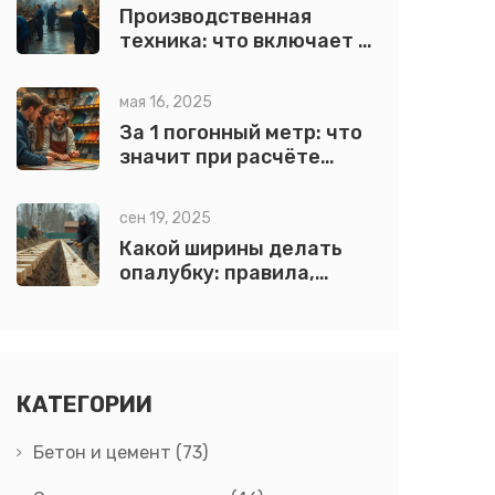
Производственная
техника: что включает и
как выбрать
оптимальное
мая 16, 2025
оборудование
За 1 погонный метр: что
значит при расчёте
кровли
сен 19, 2025
Какой ширины делать
опалубку: правила,
формулы и примеры для
фундамента, плиты и
лестницы
КАТЕГОРИИ
Бетон и цемент
(73)