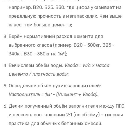
например, B20, B25, B30, где цифра указывает на
предельную прочность в мегапаскалях
. Чем выше
класс, тем больше цемента;
Берём нормативный расход цемента для
выбранного класса (пример: B20 - 300кг, B25 -
340кг, B30 - 380кг на 1м³);
Вычисляем объём воды:
Vвода = w/c × масса
цемента / плотность воды
;
Определяем объём сухих заполнителей:
Vзаполнитель = 1м³ - (Vцемент + Vвода)
;
Делим полученный объём заполнителя между ПГС
и песком в соотношении 2:1 (по объёму) - типовая
практика для обычных бетонных смесей.