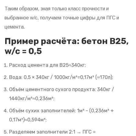
Таким образом, зная только класс прочности и
выбранное w/c, получаем точные цифры для ПГС и
цемента.
Пример расчёта: бетон B25,
w/c = 0,5
Расход цемента для B25≈340кг;
Вода: 0,5 × 340кг / 1000кг/м³=0,17м³ (≈170л);
Объём цементного сухого продукта: 340кг /
1440кг/м³≈0,236м³;
Объём сухих заполнителей: 1м³ - (0,236м³ +
0,17м³)≈0,594м³;
Разделяем заполнители 2:1 → ПГС =