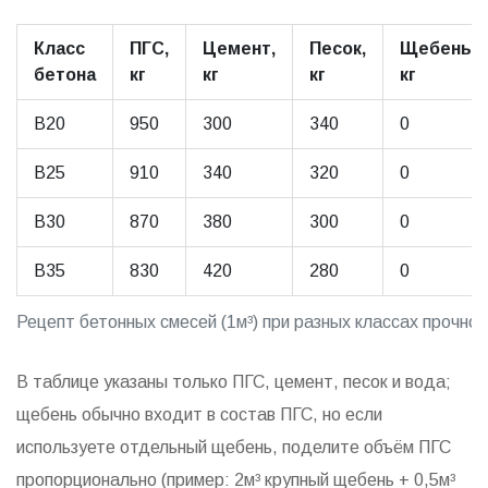
Класс
ПГС,
Цемент,
Песок,
Щебень,
бетона
кг
кг
кг
кг
B20
950
300
340
0
B25
910
340
320
0
B30
870
380
300
0
B35
830
420
280
0
Рецепт бетонных смесей (1м³) при разных классах прочно
В таблице указаны только ПГС, цемент, песок и вода;
щебень обычно входит в состав ПГС, но если
используете отдельный щебень, поделите объём ПГС
пропорционально (пример: 2м³ крупный щебень + 0,5м³