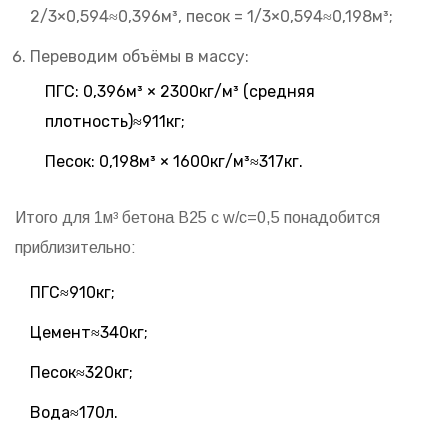
2/3×0,594≈0,396м³, песок = 1/3×0,594≈0,198м³;
Переводим объёмы в массу:
ПГС: 0,396м³ × 2300кг/м³ (средняя
плотность)≈911кг;
Песок: 0,198м³ × 1600кг/м³≈317кг.
Итого для 1м³ бетона B25 с w/c=0,5 понадобится
приблизительно:
ПГС≈910кг;
Цемент≈340кг;
Песок≈320кг;
Вода≈170л.