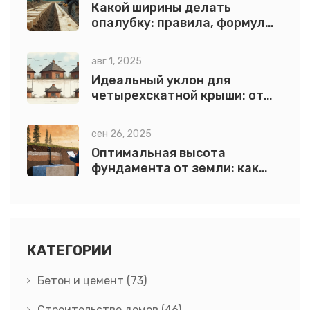
Какой ширины делать
опалубку: правила, формулы
и примеры для фундамента,
плиты и лестницы
авг 1, 2025
Идеальный уклон для
четырехскатной крыши: от
расчетов до практики
сен 26, 2025
Оптимальная высота
фундамента от земли: как
определить и зачем нужна
КАТЕГОРИИ
Бетон и цемент
(73)
Строительство домов
(46)