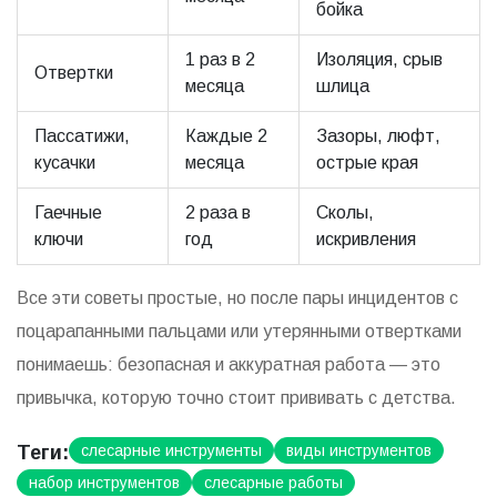
бойка
1 раз в 2
Изоляция, срыв
Отвертки
месяца
шлица
Пассатижи,
Каждые 2
Зазоры, люфт,
кусачки
месяца
острые края
Гаечные
2 раза в
Сколы,
ключи
год
искривления
Все эти советы простые, но после пары инцидентов с
поцарапанными пальцами или утерянными отвертками
понимаешь: безопасная и аккуратная работа — это
привычка, которую точно стоит прививать с детства.
Теги:
слесарные инструменты
виды инструментов
набор инструментов
слесарные работы