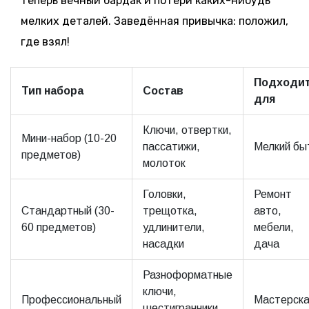
теперь вечный бардак и потери каких-нибудь
мелких деталей. Заведённая привычка: положил,
где взял!
Подходи
Тип набора
Состав
для
Ключи, отвертки,
Мини-набор (10-20
пассатижи,
Мелкий бы
предметов)
молоток
Головки,
Ремонт
Стандартный (30-
трещотка,
авто,
60 предметов)
удлинители,
мебели,
насадки
дача
Разноформатные
ключи,
Профессиональный
Мастерска
шестигранники,