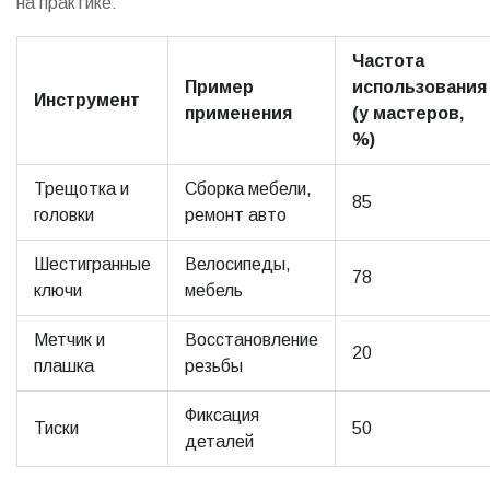
на практике:
Частота
Пример
использования
Инструмент
применения
(у мастеров,
%)
Трещотка и
Сборка мебели,
85
головки
ремонт авто
Шестигранные
Велосипеды,
78
ключи
мебель
Метчик и
Восстановление
20
плашка
резьбы
Фиксация
Тиски
50
деталей