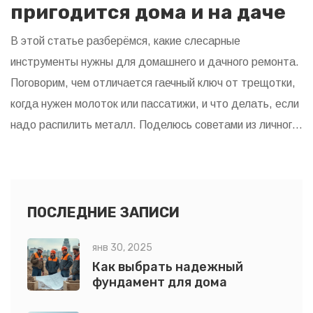
пригодится дома и на даче
В этой статье разберёмся, какие слесарные
инструменты нужны для домашнего и дачного ремонта.
Поговорим, чем отличается гаечный ключ от трещотки,
когда нужен молоток или пассатижи, и что делать, если
надо распилить металл. Поделюсь советами из личного
опыта, чтобы не купить лишнего и не пожалеть о
выборе. Если вы делали полку всей семьёй или меняли
замок в доме — узнаете свои случаи и лайфхаки.
Простые советы подойдут как новичку, так и тем, кто
ПОСЛЕДНИЕ ЗАПИСИ
давно дружит с инструментами.
янв 30, 2025
Как выбрать надежный
фундамент для дома