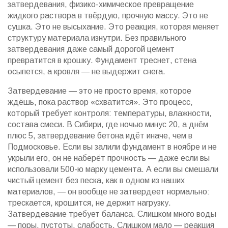
затвердевания
,
физико-химическое превращение
жидкого раствора в твёрдую, прочную массу
. Это не
сушка. Это не высыхание. Это реакция, которая меняет
структуру материала изнутри. Без правильного
затвердевания даже самый дорогой цемент
превратится в крошку. Фундамент треснет, стена
осыпется, а кровля — не выдержит снега.
Затвердевание — это не просто время, которое
ждёшь, пока раствор «схватится». Это процесс,
который требует контроля: температуры, влажности,
состава смеси. В Сибири, где ночью минус 20, а днём
плюс 5, затвердевание бетона идёт иначе, чем в
Подмосковье. Если вы залили фундамент в ноябре и не
укрыли его, он не наберёт прочность — даже если вы
использовали 500-ю марку цемента. А если вы смешали
чистый цемент без песка, как в одном из наших
материалов, — он вообще не затвердеет нормально:
трескается, крошится, не держит нагрузку.
Затвердевание требует баланса. Слишком много воды
— поры, пустоты, слабость. Слишком мало — реакция