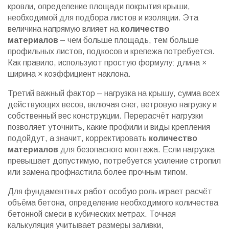
кровли
,
определение площади покрытия крыши,
необходимой для подбора листов и изоляции
. Эта
величина напрямую влияет на
количество
материалов
– чем больше площадь, тем больше
профильных листов, подкосов и крепежа потребуется.
Как правило, используют простую формулу: длина ×
ширина × коэффициент наклона.
Третий важный фактор –
нагрузка на крышу
,
сумма всех
действующих весов, включая снег, ветровую нагрузку и
собственный вес конструкции
. Перерасчёт нагрузки
позволяет уточнить, какие профили и виды крепления
подойдут, а значит, корректировать
количество
материалов
для безопасного монтажа. Если нагрузка
превышает допустимую, потребуется усиление стропил
или замена профнастила более прочным типом.
Для фундаментных работ особую роль играет
расчёт
объёма бетона
,
определение необходимого количества
бетонной смеси в кубических метрах
. Точная
калькуляция учитывает размеры заливки,