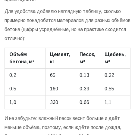
Для удобства добавлю наглядную таблицу, сколько
примерно понадобится материалов для разных объёмов
бетона (цифры усреднённые, но на практике сходится
отлично):
Объём
Цемент,
Песок,
Щебень,
бетона, м³
кг
м³
м³
0,2
65
0,13
0,22
0,5
160
0,33
0,55
1,0
330
0,66
1,1
И не забудьте: влажный песок весит больше и даёт
меньше объёма, поэтому, если ждёте после дождя,