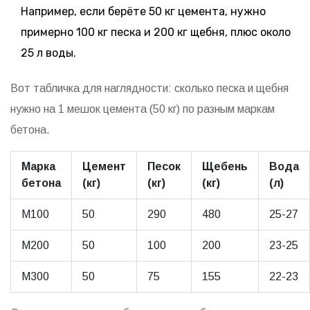
Например, если берёте 50 кг цемента, нужно
примерно 100 кг песка и 200 кг щебня, плюс около
25 л воды.
Вот табличка для наглядности: сколько песка и щебня
нужно на 1 мешок цемента (50 кг) по разным маркам
бетона.
Марка
Цемент
Песок
Щебень
Вода
бетона
(кг)
(кг)
(кг)
(л)
М100
50
290
480
25-27
М200
50
100
200
23-25
М300
50
75
155
22-23