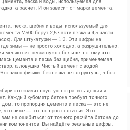
 цемента, песка и воды, используемая для
адка, а расчет. И он зависит от марки цемента,
ента, песка, щебня и воды, используемый для
цемента М500 берут 2,5 части песка и 4,5 части
есок). Для штукатурки — 1:3. Эти цифры не
 где зимы — не просто холодно, а разрушительно.
ии меняются: песка нужно больше, потому что
месь цемента и песка без щебня, применяемая
створ, а ловушка. Чистый цемент с водой
то закон физики: без песка нет структуры, а без
ибири это значит впустую потратить деньги и
т. Каждый кубометр бетона требует точного
 дом, то пропорция цемента и песка — это не
, что ниже — это не просто статьи. Это
 вам не ошибиться: от точного расчёта бетона до
ении компонентов. Вы найдёте реальные цифры,