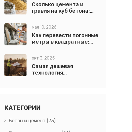
Сколько цемента и
гравия на куб бетона:
точные расчеты по
маркам М100-М400
мая 10, 2026
Как перевести погонные
метры в квадратные:
точный расчет для
кровли
окт 3, 2025
Самая дешевая
технология
строительства:
сравнение методов и
стоимости
КАТЕГОРИИ
Бетон и цемент
(73)