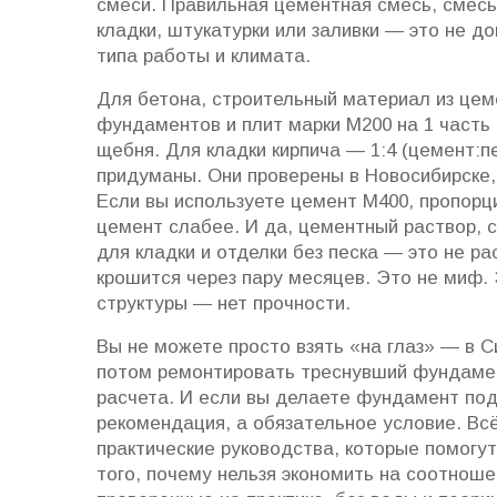
смеси. Правильная
цементная смесь
,
смесь
кладки, штукатурки или заливки
— это не дог
типа работы и климата.
Для
бетона
,
строительный материал из цем
фундаментов и плит
марки М200 на 1 часть 
щебня. Для кладки кирпича — 1:4 (цемент:п
придуманы. Они проверены в Новосибирске,
Если вы используете цемент М400, пропорц
цемент слабее. И да,
цементный раствор
,
с
для кладки и отделки
без песка — это не ра
крошится через пару месяцев. Это не миф. Э
структуры — нет прочности.
Вы не можете просто взять «на глаз» — в С
потом ремонтировать треснувший фундамен
расчета. И если вы делаете фундамент под
рекомендация, а обязательное условие. Всё
практические руководства, которые помогут
того, почему нельзя экономить на соотнош