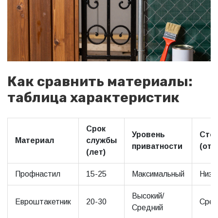
Как сравнить материалы:
таблица характеристик
Срок
Уровень
Сто
Материал
службы
приватности
(отн
(лет)
Профнастил
15-25
Максимальный
Низк
Высокий/
Евроштакетник
20-30
Сред
Средний