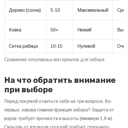
Дерево (сосна)
5-10
Максимальный
Сред
Ковка
50+
Низкий
Высо
Сетка рабица
10-15
Нулевой
Очен
Сравнение популярных материалов для забора
На что обратить внимание
при выборе
Перед покупкой ответьте себе на три вопроса. Во-
первых, какова главная функция забора? Защита от
воров требует прочности и высоты (минимум 1,8 м).
Скрытие от взглядов соседей требует сплошного