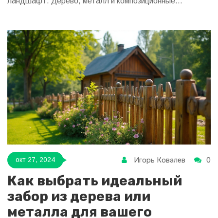
ландшафт. Дерево, металл и композиционные
материалы предлагают разнообразные решения и
подходы для защиты от природы. Рассматриваются
советы специалистов и практические рекомендации для
обеспечения защиты вашего участка. Заборы сегодня
могут быть не только функциональными, но и
эстетически привлекательными, без ущерба для своей
устойчивости.
Игорь Ковалев
0
окт 27, 2024
Как выбрать идеальный
забор из дерева или
металла для вашего