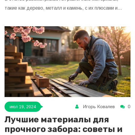
такие как дерево, металл и камень, с их плюсами и
минусами. Читателям предлагаются советы по выбору
оптимального решения для их нужд и бюджета. Кроме
того, обсуждаются нюансы установки и ухода за
разными типами заборов.
Игорь Ковалев
0
июл 19, 2024
Лучшие материалы для
прочного забора: советы и