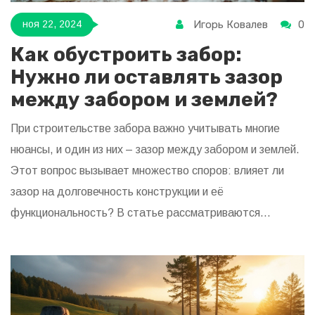
Игорь Ковалев
0
ноя 22, 2024
Как обустроить забор:
Нужно ли оставлять зазор
между забором и землей?
При строительстве забора важно учитывать многие
нюансы, и один из них – зазор между забором и землей.
Этот вопрос вызывает множество споров: влияет ли
зазор на долговечность конструкции и её
функциональность? В статье рассматриваются
преимущества и недостатки оставления зазора, а
также практические советы по оптимальному
обустройству забора с учетом различных условий
местности. Узнайте, как правильно выбрать материал и