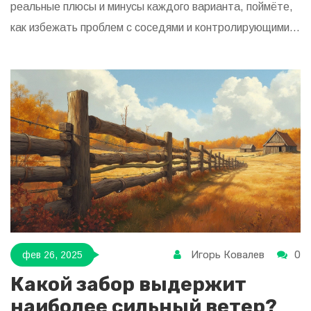
реальные плюсы и минусы каждого варианта, поймёте,
как избежать проблем с соседями и контролирующими
органами, а также получите полезные советы по выбору
и установке временного и постоянного ограждения.
Статья написана простым языком, с учётом актуальных
требований и практических случаев. Всё, что нужно
знать про этап установки забора, чтобы не потерять
время и деньги.
Игорь Ковалев
0
фев 26, 2025
Какой забор выдержит
наиболее сильный ветер?