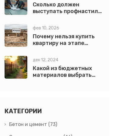
Сколько должен
выступать профнастил
на крыше: точный
расчет отступа
фев 10, 2026
Почему нельзя купить
квартиру на этапе
котлована: риски,
законы и реальные
дек 12, 2024
последствия
Какой из бюджетных
материалов выбрать
для забора?
КАТЕГОРИИ
Бетон и цемент
(73)