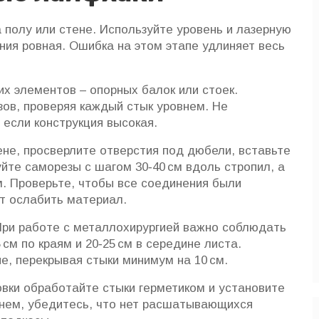
 полу или стене. Используйте уровень и лазерную
ния ровная. Ошибка на этом этапе удлиняет весь
х элементов – опорных балок или стоек.
зов, проверяя каждый стык уровнем. Не
 если конструкция высокая.
ене, просверлите отверстия под дюбели, вставьте
уйте саморезы с шагом 30‑40 см вдоль стропил, а
м. Проверьте, чтобы все соединения были
ет ослабить материал.
ри работе с металлохирургией важно соблюдать
см по краям и 20‑25 см в середине листа.
е, перекрывая стыки минимум на 10 см.
вки обработайте стыки герметиком и установите
внем, убедитесь, что нет расшатывающихся