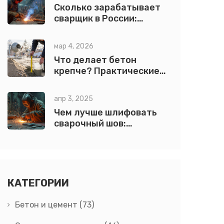
Сколько зарабатывает
сварщик в России:
Полная информация о
месячной зарплате
мар 4, 2026
Что делает бетон
крепче? Практические
способы увеличить
прочность бетона
апр 3, 2025
Чем лучше шлифовать
сварочный шов:
проверенные методы и
советы
КАТЕГОРИИ
Бетон и цемент
(73)