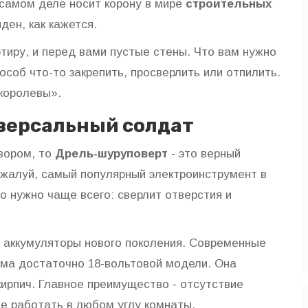
 самом деле носит корону в мире
строительных
иден, как кажется.
тиру, и перед вами пустые стены. Что вам нужно
особ что-то закрепить, просверлить или отпилить.
«королевы».
версальный солдат
вором, то
Дрель-шуруповерт
- это верный
пожалуй, самый популярный электроинструмент в
о нужно чаще всего: сверлит отверстия и
е аккумуляторы нового поколения. Современные
ома достаточно 18-вольтовой модели. Она
кирпич. Главное преимущество - отсутствие
те работать в любом углу комнаты.