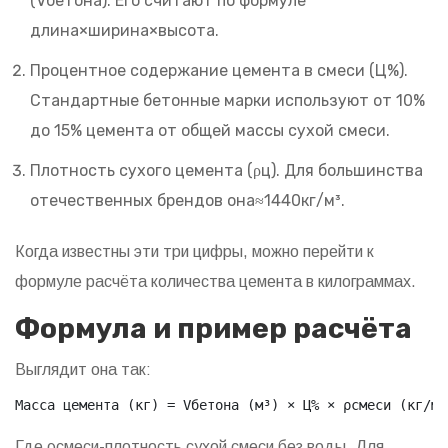
(Vбетона). Его считают по формуле
длина×ширина×высота.
Процентное содержание цемента в смеси (Ц%).
Стандартные бетонные марки используют от 10%
до 15% цемента от общей массы сухой смеси.
Плотность сухого цемента (ρц). Для большинства
отечественных брендов она≈1440кг/м³.
Когда известны эти три цифры, можно перейти к
формуле расчёта количества цемента в килограммах.
Формула и пример расчёта
Выглядит она так:
Масса цемента (кг) = Vбетона (м³) × Ц% × ρсмеси (кг/м³
Где ρсмеси-плотность сухой смеси без воды. Для