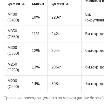
Мешков по 
цемента
смеси
цемента
М400
5м.
10%
220кг
(С400)
(округление 
М350
11%
242кг
5м.(окр.до5)
(С350)
М300
12%
264кг
6м.(окр.до6)
(С300)
М250
13%
286кг
6м.(окр.до6)
(С250)
М200
14%
308кг
7м.(окр.до7)
(С200)
Сравнение расходов цемента по маркам (на 1м³ бетона)