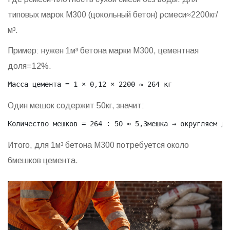
типовых марок М300 (цокольный бетон) ρсмеси≈2200кг/
м³.
Пример: нужен 1м³ бетона марки М300, цементная
доля=12%.
Масса цемента = 1 × 0,12 × 2200 ≈ 264 кг
Один мешок содержит 50кг, значит:
Количество мешков = 264 ÷ 50 ≈ 5,3мешка → округляем до
Итого, для 1м³ бетона М300 потребуется около
6мешков цемента.