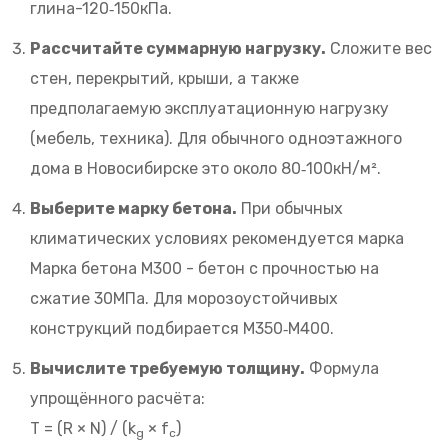
глина-120‑150кПа.
Рассчитайте суммарную нагрузку.
Сложите вес
стен, перекрытий, крыши, а также
предполагаемую эксплуатационную нагрузку
(мебель, техника). Для обычного одноэтажного
дома в Новосибирске это около 80‑100кН/м².
Выберите марку бетона.
При обычных
климатических условиях рекомендуется марка
Марка бетона М300
-
бетон с прочностью на
сжатие 30МПа
. Для морозоустойчивых
конструкций подбирается М350‑М400.
Вычислите требуемую толщину.
Формула
упрощённого расчёта:
Т = (R × N) / (k
× f
)
g
c