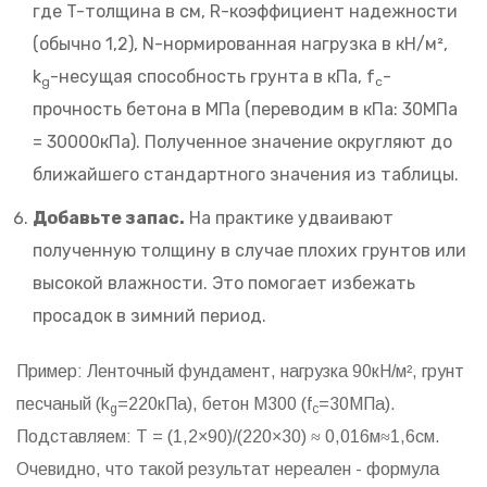
где T-толщина в см, R-коэффициент надежности
(обычно 1,2), N-нормированная нагрузка в кН/м²,
k
-несущая способность грунта в кПа, f
-
g
c
прочность бетона в МПа (переводим в кПа: 30МПа
= 30000кПа). Полученное значение округляют до
ближайшего стандартного значения из таблицы.
Добавьте запас.
На практике удваивают
полученную толщину в случае плохих грунтов или
высокой влажности. Это помогает избежать
просадок в зимний период.
Пример: Ленточный фундамент, нагрузка 90кН/м², грунт
песчаный (k
=220кПа), бетон М300 (f
=30МПа).
g
c
Подставляем: T = (1,2×90)/(220×30) ≈ 0,016м≈1,6см.
Очевидно, что такой результат нереален - формула