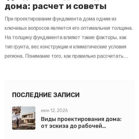
дома: расчет и советы
При проектировании фундамента дома одним из
ключевых вопросов является его оптимальная толщина.
На толщину фундамента влияют такие факторы, как
тип грунта, вес конструкции и климатические условия
региона. Понимание того, как правильно рассчитать
толщину фундамента, поможет создать устойчивую и
долговечную основу для вашего дома. В статье мы
рассмотрим основные правила расчета, важные нюансы
и дадим полезные советы, которые помогут избежать
ПОСЛЕДНИЕ ЗАПИСИ
ошибок при строительстве.
июн 12, 2026
Виды проектирования дома:
от эскиза до рабочей
документации для