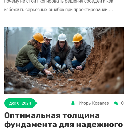
почему не стоит копировать решения соседей и как
избежать серьезных ошибок при проектировании.
Даются простые советы и лайфхаки, которые помогут
сэкономить деньги и время. Такой подход избавит от
трещин на стенах и просадок пола. Статья содержит
только конкретику, никакой воды.
Игорь Ковалев
0
дек 6, 2024
Оптимальная толщина
фундамента для надежного