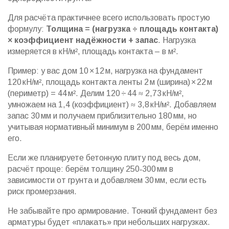
Для расчёта практичнее всего использовать простую
формулу:
Толщина = (нагрузка ÷ площадь контакта)
× коэффициент надёжности + запас
. Нагрузка
измеряется в кН/м², площадь контакта – в м².
Пример: у вас дом 10 × 12 м, нагрузка на фундамент
120 кН/м², площадь контакта ленты 2 м (ширина) × 22 м
(периметр) = 44 м². Делим 120 ÷ 44 ≈ 2,73 кН/м²,
умножаем на 1,4 (коэффициент) ≈ 3,8 кН/м². Добавляем
запас 30 мм и получаем приблизительно 180 мм, но
учитывая нормативный минимум в 200 мм, берём именно
его.
Если же планируете бетонную плиту под весь дом,
расчёт проще: берём толщину 250‑300 мм в
зависимости от грунта и добавляем 30 мм, если есть
риск промерзания.
Не забывайте про армирование. Тонкий фундамент без
арматуры будет «плакать» при небольших нагрузках.