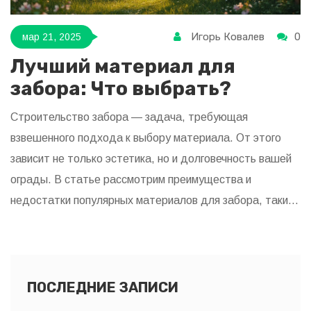
Игорь Ковалев
0
мар 21, 2025
Лучший материал для
забора: Что выбрать?
Строительство забора — задача, требующая
взвешенного подхода к выбору материала. От этого
зависит не только эстетика, но и долговечность вашей
ограды. В статье рассмотрим преимущества и
недостатки популярных материалов для забора, таких
как дерево, металл, кирпич и винил. Вы узнаете, что
лучше подойдет для вашего участка и какие инновации
появились на рынке. Прочтите, чтобы сделать
обдуманный выбор.
ПОСЛЕДНИЕ ЗАПИСИ