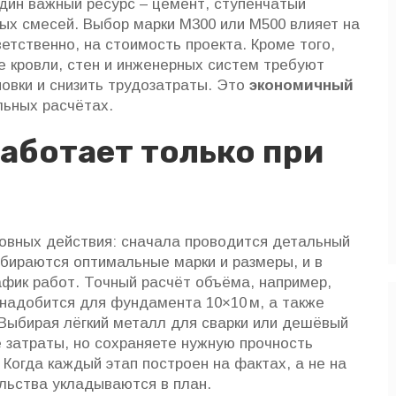
один важный ресурс –
цемент
,
ступенчатый
ных смесей
. Выбор марки М300 или М500 влияет на
етственно, на стоимость проекта. Кроме того,
е кровли, стен и инженерных систем
требуют
новки и снизить трудозатраты. Это
экономичный
льных расчётах.
аботает только при
овных действия: сначала проводится детальный
бираются оптимальные марки и размеры, и в
фик работ. Точный расчёт объёма, например,
онадобится для фундамента 10×10 м, а также
Выбирая лёгкий металл для сварки или дешёвый
 затраты, но сохраняете нужную прочность
Когда каждый этап построен на фактах, а не на
ельства укладываются в план.