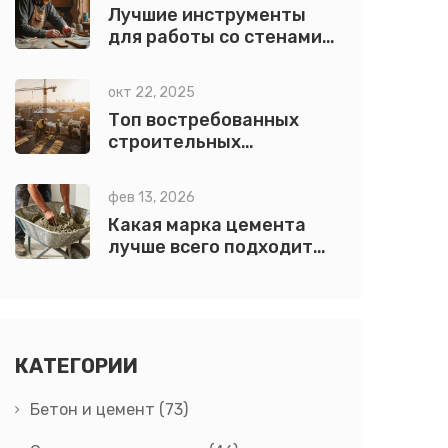
Лучшие инструменты
для работы со стенами:
выбор и использование
окт 22, 2025
Топ востребованных
строительных
профессий в России
2025
фев 13, 2026
Какая марка цемента
лучше всего подходит
для плит: выбор по
прочности, составу и
условиям работы
КАТЕГОРИИ
Бетон и цемент
(73)