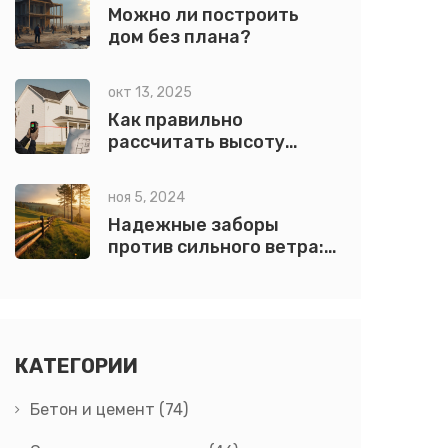
Можно ли построить
зданий
дом без плана?
окт 13, 2025
Как правильно
рассчитать высоту
крыши от ширины дома:
пошаговый гид
ноя 5, 2024
Надежные заборы
против сильного ветра:
материалы и решения
КАТЕГОРИИ
Бетон и цемент
(74)