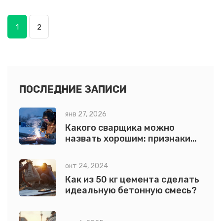
для новичков. Также представлены советы по выбору
1
2
оборудования и способы избежать распространённых
ошибок. Читатели узнают, как сделать свой первый
сварочный шов легко и без стресса.
ПОСЛЕДНИЕ ЗАПИСИ
янв 27, 2026
Какого сварщика можно
назвать хорошим: признаки
настоящего профессионала
окт 24, 2024
Как из 50 кг цемента сделать
идеальную бетонную смесь?