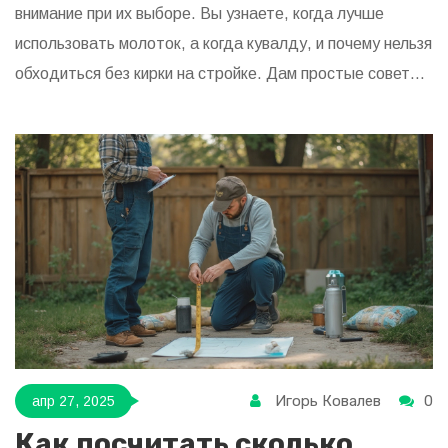
внимание при их выборе. Вы узнаете, когда лучше
использовать молоток, а когда кувалду, и почему нельзя
обходиться без кирки на стройке. Дам простые советы
по безопасному применению и хранению таких
инструментов. Если подбираете комплект для ремонта
или стройки — эта статья упростит вам жизнь.
Игорь Ковалев
0
апр 27, 2025
Как посчитать сколько