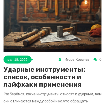
расходы не вышли из-под контроля. Читатель узнает,
как делать расчёты быстро, без лишней головной боли.
Игорь Ковалев
0
мая 18, 2025
Ударные инструменты:
список, особенности и
лайфхаки применения
Разберёмся, какие инструменты относят к ударным, чем
они отличаются между собой и на что обращать