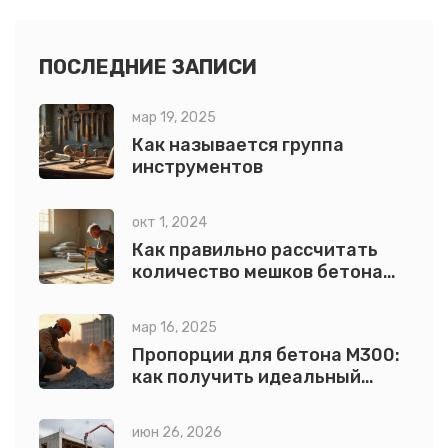
получения разрешений. Важно знать, как грамотно
спланировать каждый шаг, чтобы избежать ошибок и
сэкономить время и средства. Читатели также узнают о
ПОСЛЕДНИЕ ЗАПИСИ
том, какие специалисты могут помочь на разных этапах
мар 19, 2025
и как грамотно выбирать подрядчиков.
Как называется группа
инструментов
окт 1, 2024
Как правильно рассчитать
количество мешков бетона
для стяжки пола
мар 16, 2025
Пропорции для бетона М300:
как получить идеальный
состав
июн 26, 2026