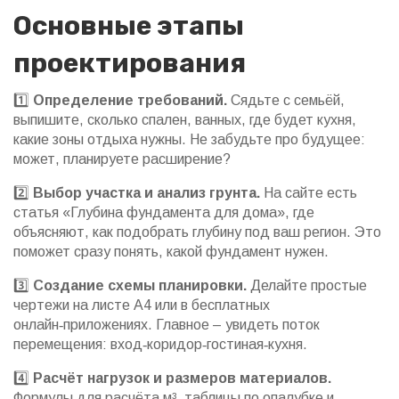
Основные этапы
проектирования
1️⃣
Определение требований.
Сядьте с семьёй,
выпишите, сколько спален, ванных, где будет кухня,
какие зоны отдыха нужны. Не забудьте про будущее:
может, планируете расширение?
2️⃣
Выбор участка и анализ грунта.
На сайте есть
статья «Глубина фундамента для дома», где
объясняют, как подобрать глубину под ваш регион. Это
поможет сразу понять, какой фундамент нужен.
3️⃣
Создание схемы планировки.
Делайте простые
чертежи на листе А4 или в бесплатных
онлайн‑приложениях. Главное – увидеть поток
перемещения: вход‑коридор‑гостиная‑кухня.
4️⃣
Расчёт нагрузок и размеров материалов.
Формулы для расчёта м³, таблицы по опалубке и