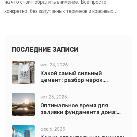
на что стоит обратить внимание. Всё просто,
конкретно, без запутанных терминов и красивых
обещаний. Разберём плюсы и минусы популярных
вариантов, поделюсь парой лайфхаков от опытных
застройщиков. Такой подход поможет не ошибиться
даже новичкам.
ПОСЛЕДНИЕ ЗАПИСИ
июл 24, 2026
Какой самый сильный
цемент: разбор марок,
классов и секретов
прочности
окт 26, 2025
Оптимальное время для
заливки фундамента дома:
сезон, погода и расчёт
фев 6, 2025