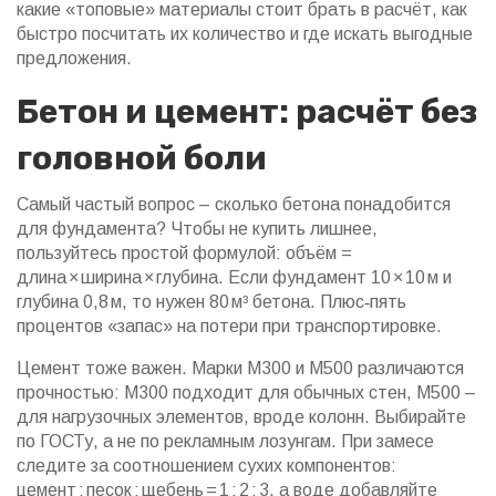
какие «топовые» материалы стоит брать в расчёт, как
быстро посчитать их количество и где искать выгодные
предложения.
Бетон и цемент: расчёт без
головной боли
Самый частый вопрос – сколько бетона понадобится
для фундамента? Чтобы не купить лишнее,
пользуйтесь простой формулой: объём =
длина × ширина × глубина. Если фундамент 10 × 10 м и
глубина 0,8 м, то нужен 80 м³ бетона. Плюс‑пять
процентов «запас» на потери при транспортировке.
Цемент тоже важен. Марки М300 и М500 различаются
прочностью: М300 подходит для обычных стен, М500 –
для нагрузочных элементов, вроде колонн. Выбирайте
по ГОСТу, а не по рекламным лозунгам. При замесе
следите за соотношением сухих компонентов:
цемент : песок : щебень = 1 : 2 : 3, а воде добавляйте