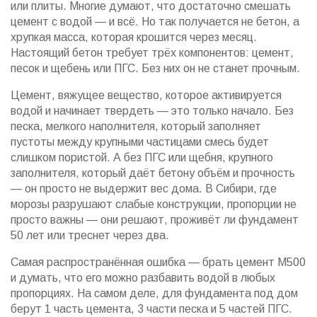
или плиты.
Многие думают, что достаточно смешать
цемент с водой — и всё. Но так получается не бетон, а
хрупкая масса, которая крошится через месяц.
Настоящий бетон требует трёх компонентов: цемент,
песок и щебень или ПГС. Без них он не станет прочным.
Цемент
,
вяжущее вещество, которое активируется
водой и начинает твердеть
— это только начало. Без
песка
,
мелкого наполнителя, который заполняет
пустоты между крупными частицами
смесь будет
слишком пористой. А без
ПГС
или
щебня
,
крупного
заполнителя, который даёт бетону объём и прочность
— он просто не выдержит вес дома. В Сибири, где
морозы разрушают слабые конструкции, пропорции не
просто важны — они решают, проживёт ли фундамент
50 лет или треснет через два.
Самая распространённая ошибка — брать цемент М500
и думать, что его можно разбавить водой в любых
пропорциях. На самом деле, для фундамента под дом
берут 1 часть цемента, 3 части песка и 5 частей ПГС.