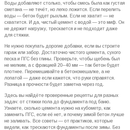
Воды добавляют столько, чтобы смесь была как густая
сметана — не течёт, но легко ложится. Если перелить
воды — бетон будет рыхлым. Если не хватит — не
схватится. И да, чистый цемент с водой — это миф. Он
не держит нагрузку, трескается и не подходит даже
для стяжки.
Не нужно покупать дорогие добавки, если вы строите
гараж или забор. Достаточно чистого цемента, сухого
песка и ПГС без глины. Проверьте, чтобы щебень был
не мелким, а с фракцией 20–40 мм — так бетон будет
плотнее. Перемешивайте в бетономешалке, а не
лопатой — даже если кажется, что руки справятся.
Разница в прочности будет заметна через год.
Здесь вы найдёте проверенные рецепты для разных
задач: от стяжки пола до фундамента под баню.
Узнаете, сколько цемента нужно на кубометр, как
заменить ПГС, если её нет, и почему зимой бетон лучше
не заливать. Все советы — от практиков, которые
видели, как трескаются фундаменты после зимы. Без