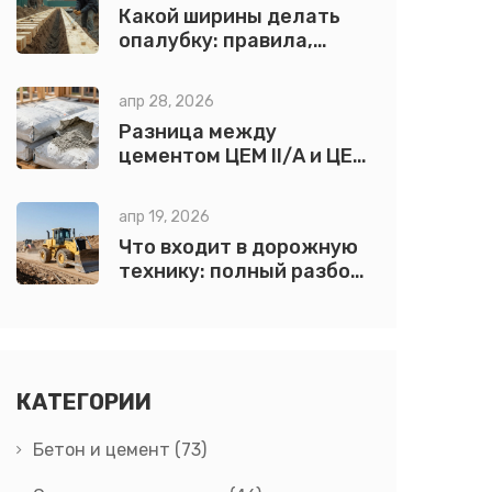
Какой ширины делать
опалубку: правила,
формулы и примеры для
фундамента, плиты и
апр 28, 2026
лестницы
Разница между
цементом ЦЕМ II/А и ЦЕМ
II/В: что выбрать для
стройки?
апр 19, 2026
Что входит в дорожную
технику: полный разбор
видов и функций
КАТЕГОРИИ
Бетон и цемент
(73)