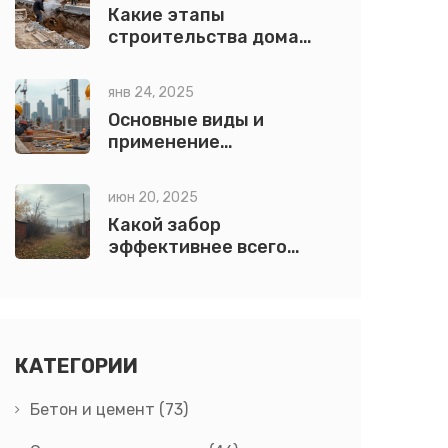
Какие этапы
строительства дома
существуют: пошаговый
разбор от земляных
янв 24, 2025
работ до сдачи в
Основные виды и
эксплуатацию
применение
строительных
инструментов
июн 20, 2025
Какой забор
эффективнее всего
защищает от ветра?
КАТЕГОРИИ
Бетон и цемент
(73)