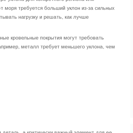
от моря требуется больший уклон из-за сильных
итывать нагрузку и решать, как лучше
зные кровельные покрытия могут требовать
апример, металл требует меньшего уклона, чем
 деталь, а критически важный элемент для ее