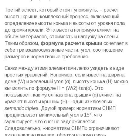
Третий аспект, который стоит упомянуть, –
расчет
высоты крыши
,
комплексный процесс, включающий
определение высоты конька и высоты от уровня пола
до кромки кровли
. Эта высота напрямую влияет на
объём материалов, стоимость и нагрузку на стены.
Таким образом,
формула расчета крыши
сочетает в
себе три взаимосвязанные части: угол, соотношение
размеров и нормативные требования.
Связи между этими элементами легко увидеть в виде
простых уравнений. Например, если известна ширина
дома (W) и желаемый угол (α), высоту конька (H) можно
вычислить по формуле H = (W/2)·tan(α). Это
показывает, как «угол наклона крыши» (α) влияет на
«расчет высоты крыши» (H) – один из ключевых
semantic triples
. Другой пример: нормативы СНИП
предписывают минимальный угол в 15°, что
гарантирует, что снег не задерживается.
Следовательно, «нормативы СНИП» ограничивают
«угол наклона крыши», образуя вторую связь.