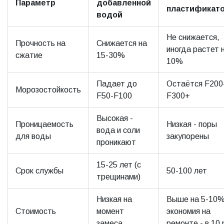
Параметр
добавленной
пластификат
водой
Не снижается,
Прочность на
Снижается на
иногда растет н
сжатие
15-30%
10%
Падает до
Остаётся F200
Морозостойкость
F50-F100
F300+
Высокая -
Проницаемость
Низкая - поры
вода и соли
для воды
закупорены
проникают
15-25 лет (с
Срок службы
50-100 лет
трещинами)
Низкая на
Выше на 5-10%
Стоимость
момент
экономия на
замеса
ремонте - в 10 