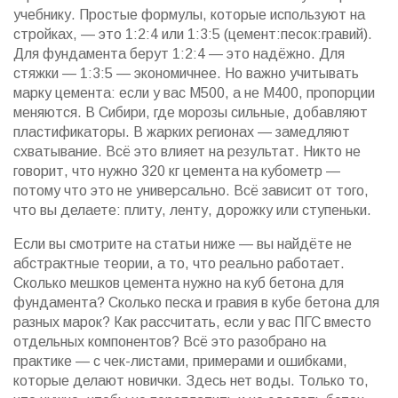
учебнику. Простые формулы, которые используют на
стройках, — это 1:2:4 или 1:3:5 (цемент:песок:гравий).
Для фундамента берут 1:2:4 — это надёжно. Для
стяжки — 1:3:5 — экономичнее. Но важно учитывать
марку цемента: если у вас М500, а не М400, пропорции
меняются. В Сибири, где морозы сильные, добавляют
пластификаторы. В жарких регионах — замедляют
схватывание. Всё это влияет на результат. Никто не
говорит, что нужно 320 кг цемента на кубометр —
потому что это не универсально. Всё зависит от того,
что вы делаете: плиту, ленту, дорожку или ступеньки.
Если вы смотрите на статьи ниже — вы найдёте не
абстрактные теории, а то, что реально работает.
Сколько мешков цемента нужно на куб бетона для
фундамента? Сколько песка и гравия в кубе бетона для
разных марок? Как рассчитать, если у вас ПГС вместо
отдельных компонентов? Всё это разобрано на
практике — с чек-листами, примерами и ошибками,
которые делают новички. Здесь нет воды. Только то,