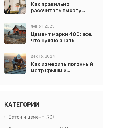
Как правильно
рассчитать высоту
крыши от ширины дома:
пошаговый гид
янв 31, 2025
Цемент марки 400: все,
что нужно знать
дек 13, 2024
Как измерить погонный
метр крыши и
рассчитать кровлю
эффективно
КАТЕГОРИИ
Бетон и цемент
(73)