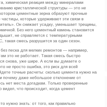
та
,
химическая реакция между минералами
зованию кристаллической структуры
— это не
 котором цементные зерна образуют прочные
ие частицы, которые удерживают эти связи в
нитель». Он снижает усадку, уменьшает трещины,
омичной. Без него цементный камень становится
 дышит, не справляется с температурными
C, такая смесь разрушится за один сезон.
без песка для мелких ремонтов — например,
там это не работает. Такая смесь быстро
ся снова, уже шире. А если вы думаете о
о не просто ошибка, это риск для всей
айдете точные расчеты: сколько цемента нужно на
й, и почему даже небольшое отклонение от
есь нет места догадкам. Только проверенные
 видел, что происходит, когда цемент
о нужно знать: от того, как правильно