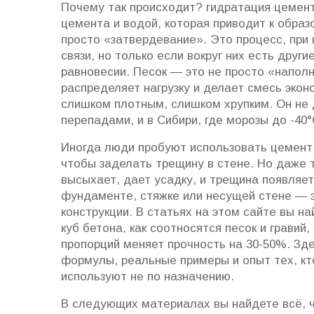
Почему так происходит?
гидратация цемен
цемента и водой, которая приводит к обра
просто «затвердевание». Это процесс, при
связи, но только если вокруг них есть друг
равновесии. Песок — это не просто «напол
распределяет нагрузку и делает смесь экон
слишком плотным, слишком хрупким. Он не
перепадами, и в Сибири, где морозы до -40°
Иногда люди пробуют использовать цемент 
чтобы заделать трещину в стене. Но даже 
высыхает, дает усадку, и трещина появляет
фундаменте, стяжке или несущей стене — эт
конструкции. В статьях на этом сайте вы н
куб бетона, как соотносятся песок и грави
пропорций меняет прочность на 30-50%. Зд
формулы, реальные примеры и опыт тех, кто
используют не по назначению.
В следующих материалах вы найдете всё, чт