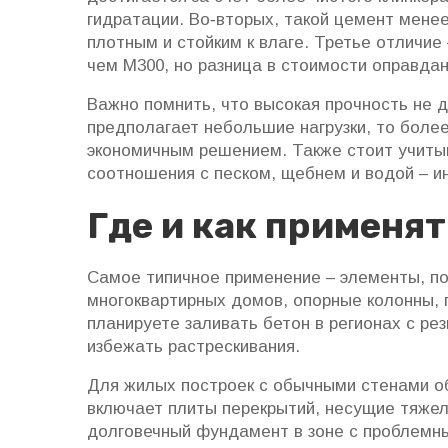
гидратации. Во‑вторых, такой цемент мене
плотным и стойким к влаге. Третье отличие
чем М300, но разница в стоимости оправда
Важно помнить, что высокая прочность не 
предполагает небольшие нагрузки, то бол
экономичным решением. Также стоит учитыв
соотношения с песком, щебнем и водой – и
Где и как применя
Самое типичное применение – элементы, п
многоквартирных домов, опорные колонны, 
планируете заливать бетон в регионах с р
избежать растрескивания.
Для жилых построек с обычными стенами об
включает плиты перекрытий, несущие тяжел
долговечный фундамент в зоне с проблемны