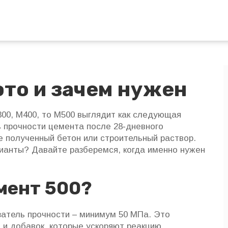
это и зачем нужен
300, М400, то М500 выглядит как следующая
ь прочности цемента после 28‑дневного
 полученный бетон или строительный раствор.
рианты? Давайте разберемся, когда именно нужен
мент 500?
затель прочности – минимум 50 МПа. Это
а и добавок, которые ускоряют реакцию