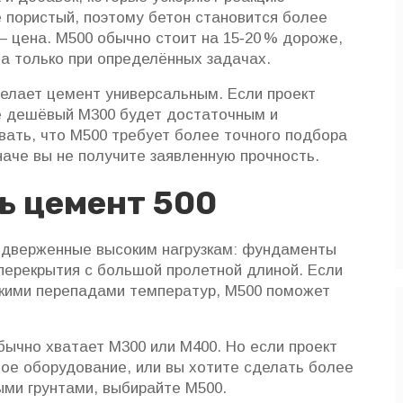
е пористый, поэтому бетон становится более
 – цена. М500 обычно стоит на 15‑20 % дороже,
на только при определённых задачах.
делает цемент универсальным. Если проект
ее дешёвый М300 будет достаточным и
ать, что М500 требует более точного подбора
наче вы не получите заявленную прочность.
ть цемент 500
одверженные высоким нагрузкам: фундаменты
перекрытия с большой пролетной длиной. Если
езкими перепадами температур, М500 поможет
ычно хватает М300 или М400. Но если проект
ое оборудование, или вы хотите сделать более
ми грунтами, выбирайте М500.