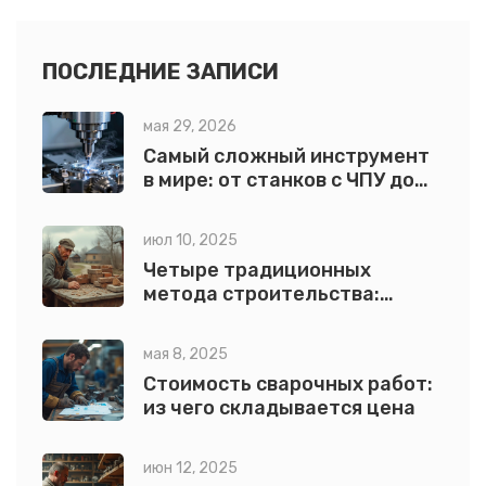
гибкость использования. Также предоставляются
советы по выбору техники для аренды и управлению
ею, чтобы извлечь максимальную выгоду.
ПОСЛЕДНИЕ ЗАПИСИ
Раскрываются экономические и практические аспекты,
мая 29, 2026
влияющие на выбор арендуемой техники, что поможет
Самый сложный инструмент
владельцам расширить свой бизнес.
в мире: от станков с ЧПУ до
лазерных систем
июл 10, 2025
Четыре традиционных
метода строительства:
особенности, примеры и
секреты выбора
мая 8, 2025
Стоимость сварочных работ:
из чего складывается цена
июн 12, 2025