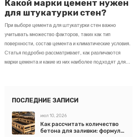
Какой марки цемент нужен
для штукатурки стен?
При выборе цемента для штукатурки стен важно
учитывать множество факторов, таких как тип
поверхности, состав цемента и климатические условия.
Статья подробно рассматривает, как различаются
марки цемента и какие из них наиболее подходят для
внутренних и внешних работ. Вы узнаете про
преимущества популярных марок цемента и получите
советы по их применению. Также обсудим, почему
следование правильной технологии замеса и нанесения
ПОСЛЕДНИЕ ЗАПИСИ
цемента гарантирует долговечность покрытия.
июл 10, 2026
Как рассчитать количество
бетона для заливки: формулы