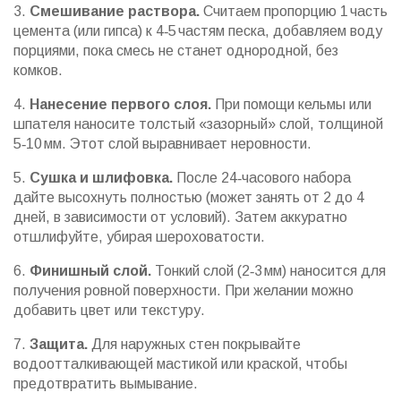
3.
Смешивание раствора.
Считаем пропорцию 1 часть
цемента (или гипса) к 4‑5 частям песка, добавляем воду
порциями, пока смесь не станет однородной, без
комков.
4.
Нанесение первого слоя.
При помощи кельмы или
шпателя наносите толстый «зазорный» слой, толщиной
5‑10 мм. Этот слой выравнивает неровности.
5.
Сушка и шлифовка.
После 24‑часового набора
дайте высохнуть полностью (может занять от 2 до 4
дней, в зависимости от условий). Затем аккуратно
отшлифуйте, убирая шероховатости.
6.
Финишный слой.
Тонкий слой (2‑3 мм) наносится для
получения ровной поверхности. При желании можно
добавить цвет или текстуру.
7.
Защита.
Для наружных стен покрывайте
водоотталкивающей мастикой или краской, чтобы
предотвратить вымывание.