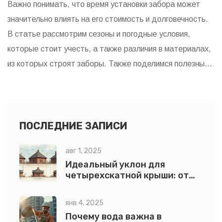
Важно понимать, что время установки забора может
значительно влиять на его стоимость и долговечность.
В статье рассмотрим сезоны и погодные условия,
которые стоит учесть, а также различия в материалах,
из которых строят заборы. Также поделимся полезными
советами и интересными фактами о строительстве
забора. Правильный выбор времени и материалов
поможет сэкономить средства и повысить качество
конструкции. Независимо от типа забора, важно
ПОСЛЕДНИЕ ЗАПИСИ
подойти к процессу с умом.
авг 1, 2025
Идеальный уклон для
четырехскатной крыши: от
расчетов до практики
янв 4, 2025
Почему вода важна в