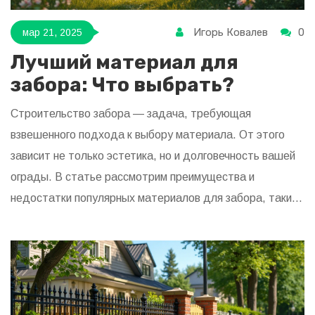
Игорь Ковалев
0
мар 21, 2025
Лучший материал для
забора: Что выбрать?
Строительство забора — задача, требующая
взвешенного подхода к выбору материала. От этого
зависит не только эстетика, но и долговечность вашей
ограды. В статье рассмотрим преимущества и
недостатки популярных материалов для забора, таких
как дерево, металл, кирпич и винил. Вы узнаете, что
лучше подойдет для вашего участка и какие инновации
появились на рынке. Прочтите, чтобы сделать
обдуманный выбор.